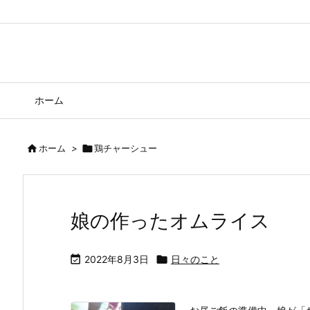
ホーム

ホーム
>

鶏チャーシュー
娘の作ったオムライス

2022年8月3日

日々のこと