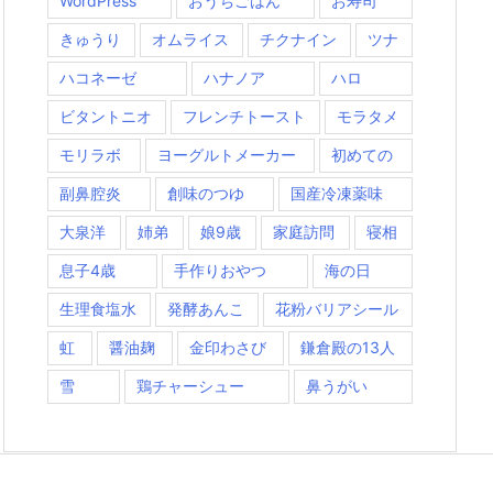
WordPress
おうちごはん
お寿司
きゅうり
オムライス
チクナイン
ツナ
ハコネーゼ
ハナノア
ハロ
ビタントニオ
フレンチトースト
モラタメ
モリラボ
ヨーグルトメーカー
初めての
副鼻腔炎
創味のつゆ
国産冷凍薬味
大泉洋
姉弟
娘9歳
家庭訪問
寝相
息子4歳
手作りおやつ
海の日
生理食塩水
発酵あんこ
花粉バリアシール
虹
醤油麹
金印わさび
鎌倉殿の13人
雪
鶏チャーシュー
鼻うがい