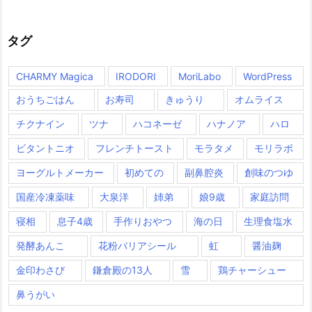
タグ
CHARMY Magica
IRODORI
MoriLabo
WordPress
おうちごはん
お寿司
きゅうり
オムライス
チクナイン
ツナ
ハコネーゼ
ハナノア
ハロ
ビタントニオ
フレンチトースト
モラタメ
モリラボ
ヨーグルトメーカー
初めての
副鼻腔炎
創味のつゆ
国産冷凍薬味
大泉洋
姉弟
娘9歳
家庭訪問
寝相
息子4歳
手作りおやつ
海の日
生理食塩水
発酵あんこ
花粉バリアシール
虹
醤油麹
金印わさび
鎌倉殿の13人
雪
鶏チャーシュー
鼻うがい