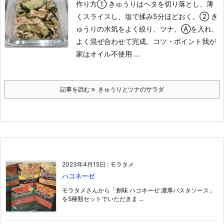
作り方
① きゅうりはヘタを切り落とし、薄
くスライスし、塩で揉み5分ほどおく。
② き
ゅうりの水気をよく絞り、ツナ、Ⓐを入れ、
よく混ぜ合わせて完成。
コツ・ポイント
我が
家はオイル不使用 ...
記事を読む
きゅうりとツナのサラダ
2023年4月15日
:
モラタメ
ハコネーゼ
モラタメさんから「創味 ハコネーゼ 濃厚パスタソース」
を5種類セットでいただきま ...