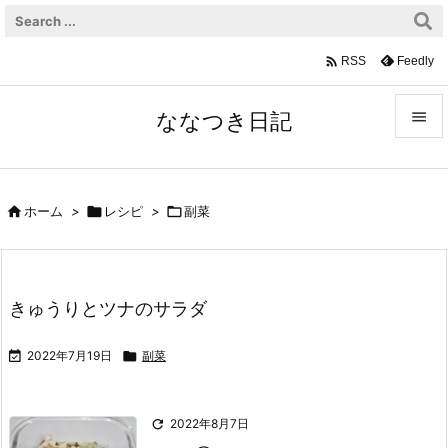

Feedly
RSS
ななつき日記


メニュ


ホーム
>

レシピ
>

副菜
サイド

前へ
きゅうりとツナのサラダ

次へ

2022年7月19日

副菜

検索

2022年8月7日