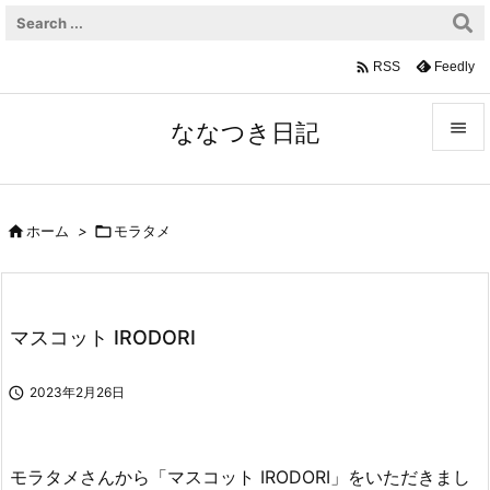

Feedly
RSS
ななつき日記


メニュ


ホーム
>

モラタメ
サイド

前へ
マスコット IRODORI

次へ

2023年2月26日

検索
モラタメさんから「マスコット IRODORI」をいただきまし