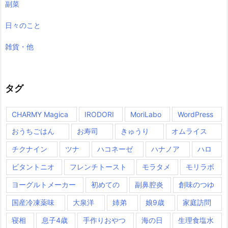
副菜
日々のこと
雑貨・他
タグ
CHARMY Magica
IRODORI
MoriLabo
WordPress
おうちごはん
お寿司
きゅうり
オムライス
チクナイン
ツナ
ハコネーゼ
ハナノア
ハロ
ビタントニオ
フレンチトースト
モラタメ
モリラボ
ヨーグルトメーカー
初めての
副鼻腔炎
創味のつゆ
国産冷凍薬味
大泉洋
姉弟
娘9歳
家庭訪問
寝相
息子4歳
手作りおやつ
海の日
生理食塩水