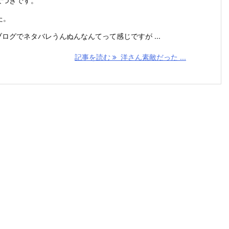
なつきです。
た。
グでネタバレうんぬんなんてって感じですが ...
記事を読む
洋さん素敵だった ...