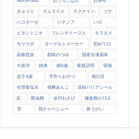
WordPress
おうちごはん
お寿司
きゅうり
オムライス
チクナイン
ツナ
ハコネーゼ
ハナノア
ハロ
ビタントニオ
フレンチトースト
モラタメ
モリラボ
ヨーグルトメーカー
初めての
副鼻腔炎
創味のつゆ
国産冷凍薬味
大泉洋
姉弟
娘9歳
家庭訪問
寝相
息子4歳
手作りおやつ
海の日
生理食塩水
発酵あんこ
花粉バリアシール
虹
醤油麹
金印わさび
鎌倉殿の13人
雪
鶏チャーシュー
鼻うがい