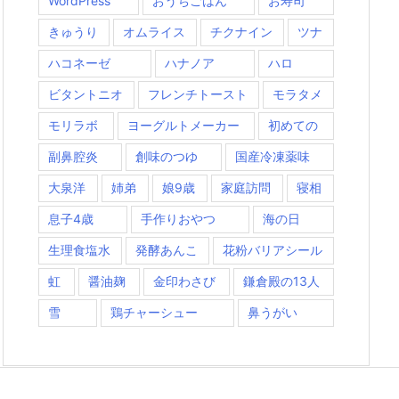
WordPress
おうちごはん
お寿司
きゅうり
オムライス
チクナイン
ツナ
ハコネーゼ
ハナノア
ハロ
ビタントニオ
フレンチトースト
モラタメ
モリラボ
ヨーグルトメーカー
初めての
副鼻腔炎
創味のつゆ
国産冷凍薬味
大泉洋
姉弟
娘9歳
家庭訪問
寝相
息子4歳
手作りおやつ
海の日
生理食塩水
発酵あんこ
花粉バリアシール
虹
醤油麹
金印わさび
鎌倉殿の13人
雪
鶏チャーシュー
鼻うがい