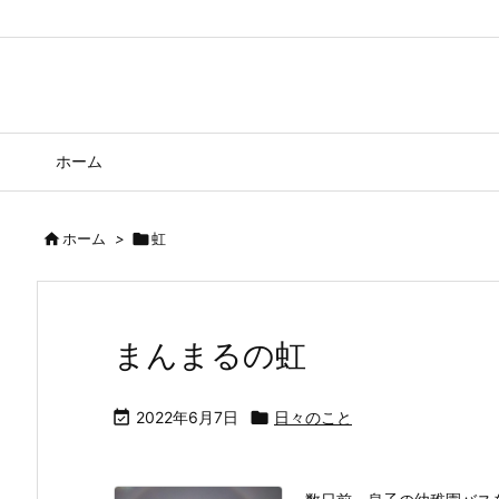
ホーム

ホーム
>

虹
まんまるの虹

2022年6月7日

日々のこと